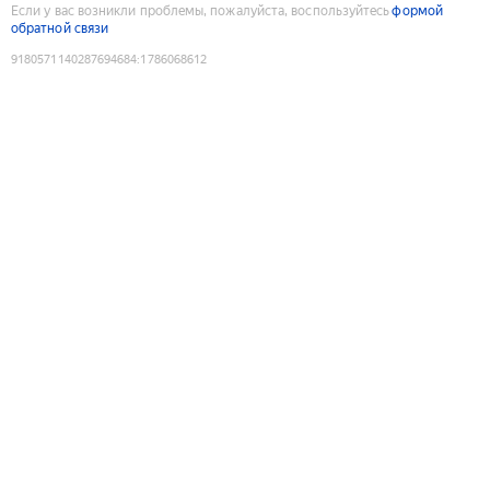
Если у вас возникли проблемы, пожалуйста, воспользуйтесь
формой
обратной связи
9180571140287694684
:
1786068612