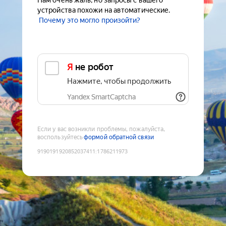
Нам очень жаль, но запросы с вашего
устройства похожи на автоматические.
Почему это могло произойти?
Я не робот
Нажмите, чтобы продолжить
Yandex SmartCaptcha
Если у вас возникли проблемы, пожалуйста,
воспользуйтесь
формой обратной связи
9190191920852037411
:
1786211973