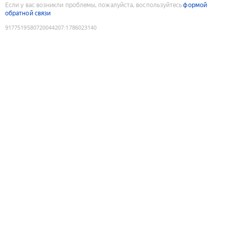
Если у вас возникли проблемы, пожалуйста, воспользуйтесь
формой
обратной связи
9177519580720044207
:
1786023140