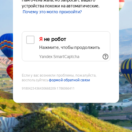
Нам очень жаль, но запросы с вашего
устройства похожи на автоматические.
Почему это могло произойти?
Я не робот
Нажмите, чтобы продолжить
Yandex SmartCaptcha
Если у вас возникли проблемы, пожалуйста,
воспользуйтесь
формой обратной связи
9180423436430668209
:
1786066411