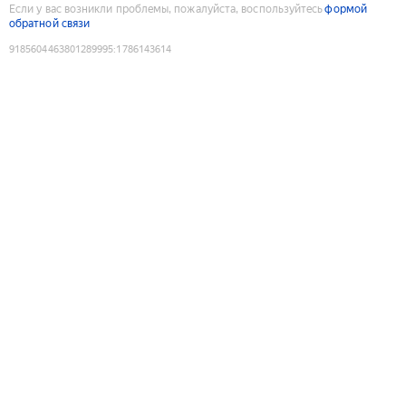
Если у вас возникли проблемы, пожалуйста, воспользуйтесь
формой
обратной связи
9185604463801289995
:
1786143614