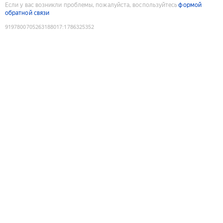
Если у вас возникли проблемы, пожалуйста, воспользуйтесь
формой
обратной связи
9197800705263188017
:
1786325352