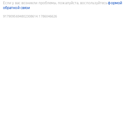
Если у вас возникли проблемы, пожалуйста, воспользуйтесь
формой
обратной связи
9179095694802308614
:
1786046626