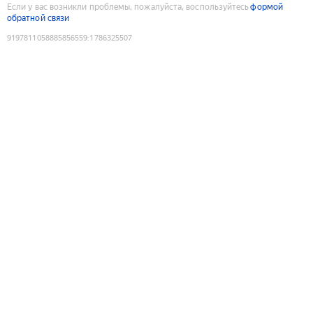
Если у вас возникли проблемы, пожалуйста, воспользуйтесь
формой
обратной связи
9197811058885856559
:
1786325507