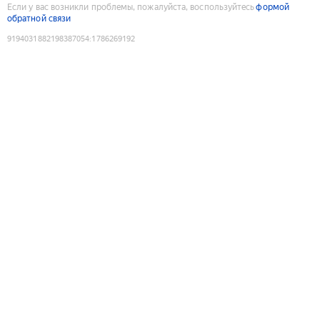
Если у вас возникли проблемы, пожалуйста, воспользуйтесь
формой
обратной связи
9194031882198387054
:
1786269192