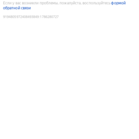
Если у вас возникли проблемы, пожалуйста, воспользуйтесь
формой
обратной связи
9194805972408493849
:
1786280727