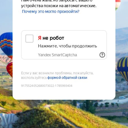
Нам очень жаль, но запросы с вашего
устройства похожи на автоматические.
Почему это могло произойти?
Я не робот
Нажмите, чтобы продолжить
Yandex SmartCaptcha
Если у вас возникли проблемы, пожалуйста,
воспользуйтесь
формой обратной связи
9175524052680073022
:
1785993404