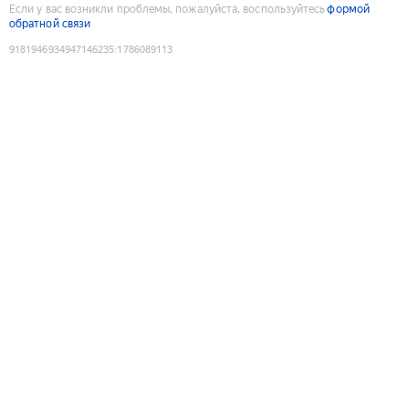
Если у вас возникли проблемы, пожалуйста, воспользуйтесь
формой
обратной связи
9181946934947146235
:
1786089113