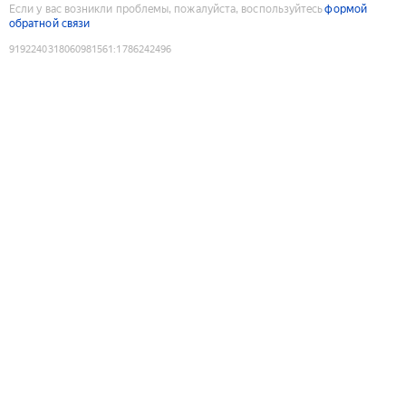
Если у вас возникли проблемы, пожалуйста, воспользуйтесь
формой
обратной связи
9192240318060981561
:
1786242496