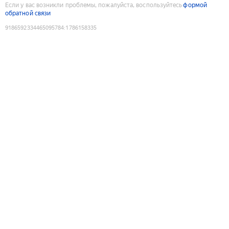
Если у вас возникли проблемы, пожалуйста, воспользуйтесь
формой
обратной связи
9186592334465095784
:
1786158335