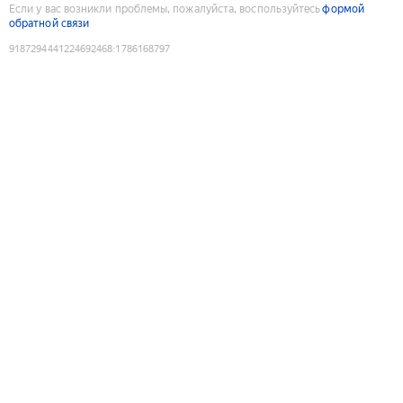
Если у вас возникли проблемы, пожалуйста, воспользуйтесь
формой
обратной связи
9187294441224692468
:
1786168797