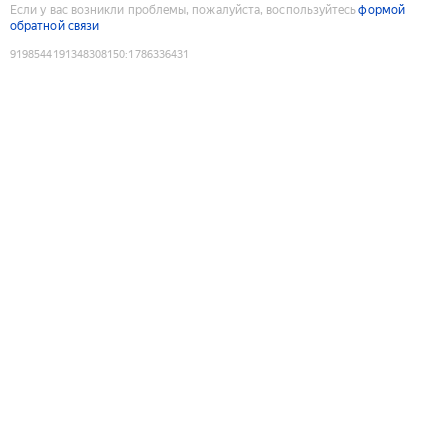
Если у вас возникли проблемы, пожалуйста, воспользуйтесь
формой
обратной связи
9198544191348308150
:
1786336431