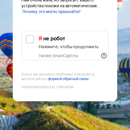
Нам очень жаль, но запросы с вашего
устройства похожи на автоматические.
Почему это могло произойти?
Я не робот
Нажмите, чтобы продолжить
Yandex SmartCaptcha
Если у вас возникли проблемы, пожалуйста,
воспользуйтесь
формой обратной связи
9186005904326952232
:
1786149596