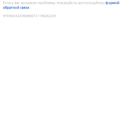
Если у вас возникли проблемы, пожалуйста, воспользуйтесь
формой
обратной связи
9193564543786990673
:
1786262229