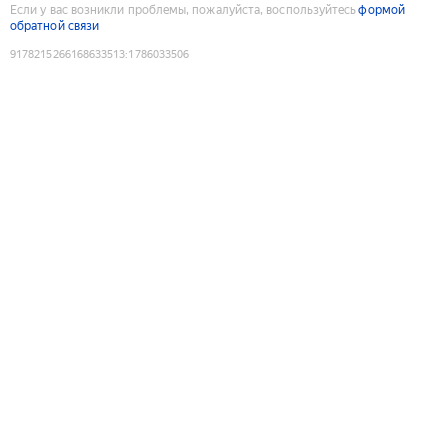
Если у вас возникли проблемы, пожалуйста, воспользуйтесь
формой
обратной связи
9178215266168633513
:
1786033506