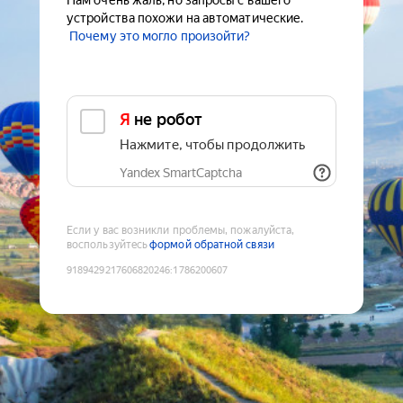
Нам очень жаль, но запросы с вашего
устройства похожи на автоматические.
Почему это могло произойти?
Я не робот
Нажмите, чтобы продолжить
Yandex SmartCaptcha
Если у вас возникли проблемы, пожалуйста,
воспользуйтесь
формой обратной связи
9189429217606820246
:
1786200607