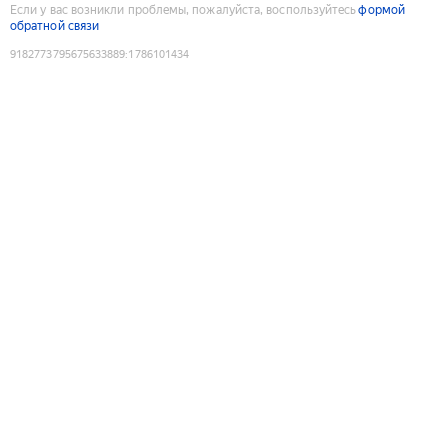
Если у вас возникли проблемы, пожалуйста, воспользуйтесь
формой
обратной связи
9182773795675633889
:
1786101434