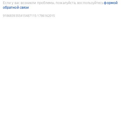
Если у вас возникли проблемы, пожалуйста, воспользуйтесь
формой
обратной связи
9186839355415487115
:
1786162015