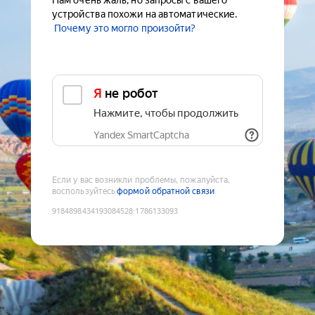
Нам очень жаль, но запросы с вашего
устройства похожи на автоматические.
Почему это могло произойти?
Я не робот
Нажмите, чтобы продолжить
Yandex SmartCaptcha
Если у вас возникли проблемы, пожалуйста,
воспользуйтесь
формой обратной связи
9184898434193084528
:
1786133093