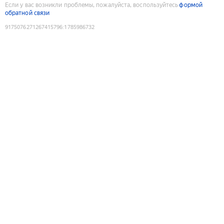
Если у вас возникли проблемы, пожалуйста, воспользуйтесь
формой
обратной связи
9175076271267415796
:
1785986732