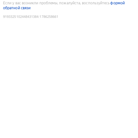
Если у вас возникли проблемы, пожалуйста, воспользуйтесь
формой
обратной связи
9193325102448431384
:
1786258661