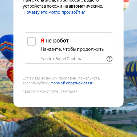
Нам очень жаль, но запросы с вашего
устройства похожи на автоматические.
Почему это могло произойти?
Я не робот
Нажмите, чтобы продолжить
Yandex SmartCaptcha
Если у вас возникли проблемы, пожалуйста,
воспользуйтесь
формой обратной связи
9180706998424722579
:
1786070636