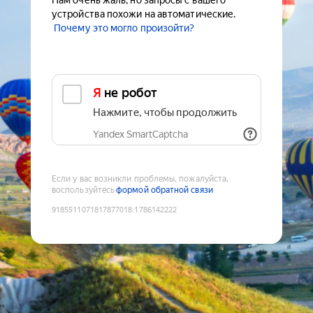
Нам очень жаль, но запросы с вашего
устройства похожи на автоматические.
Почему это могло произойти?
Я не робот
Нажмите, чтобы продолжить
Yandex SmartCaptcha
Если у вас возникли проблемы, пожалуйста,
воспользуйтесь
формой обратной связи
9185511071817877018
:
1786142222