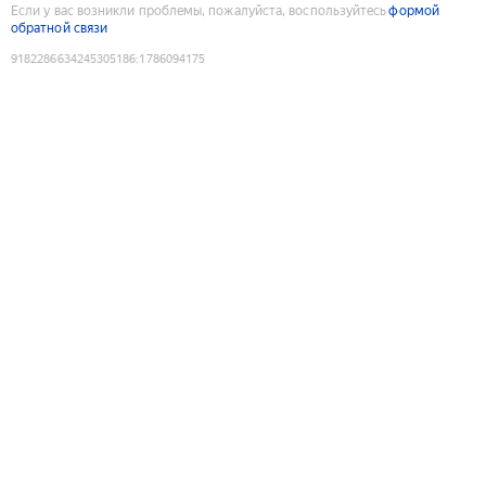
Если у вас возникли проблемы, пожалуйста, воспользуйтесь
формой
обратной связи
9182286634245305186
:
1786094175