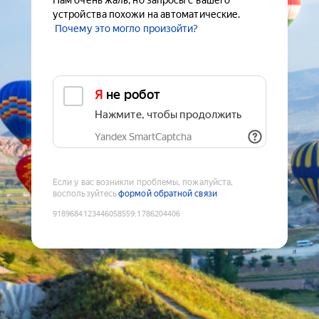
Нам очень жаль, но запросы с вашего
устройства похожи на автоматические.
Почему это могло произойти?
Я не робот
Нажмите, чтобы продолжить
Yandex SmartCaptcha
Если у вас возникли проблемы, пожалуйста,
воспользуйтесь
формой обратной связи
9189684123446058559
:
1786204406