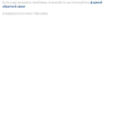
Если у вас возникли проблемы, пожалуйста, воспользуйтесь
формой
обратной связи
9184685831431014403
:
1786129925