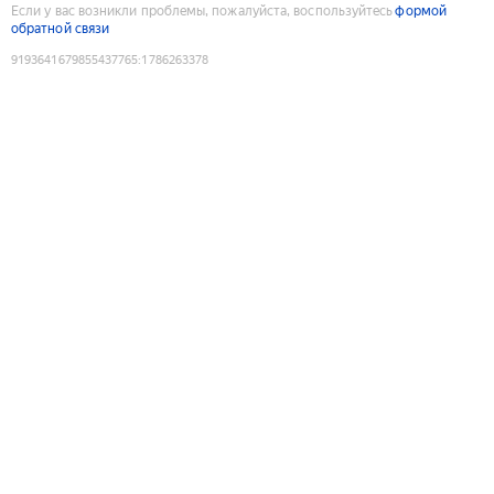
Если у вас возникли проблемы, пожалуйста, воспользуйтесь
формой
обратной связи
9193641679855437765
:
1786263378