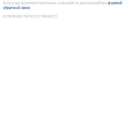
Если у вас возникли проблемы, пожалуйста, воспользуйтесь
формой
обратной связи
9179038365176876272
:
1786045772