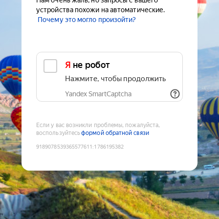
Нам очень жаль, но запросы с вашего
устройства похожи на автоматические.
Почему это могло произойти?
Я не робот
Нажмите, чтобы продолжить
Yandex SmartCaptcha
Если у вас возникли проблемы, пожалуйста,
воспользуйтесь
формой обратной связи
9189078539365577611
:
1786195382