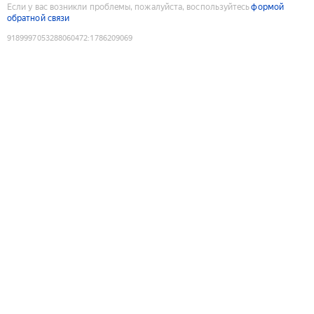
Если у вас возникли проблемы, пожалуйста, воспользуйтесь
формой
обратной связи
9189997053288060472
:
1786209069