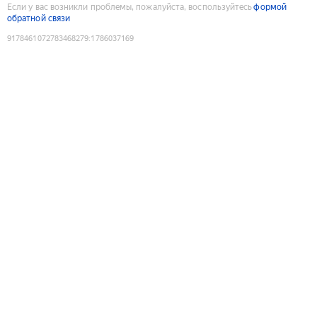
Если у вас возникли проблемы, пожалуйста, воспользуйтесь
формой
обратной связи
9178461072783468279
:
1786037169