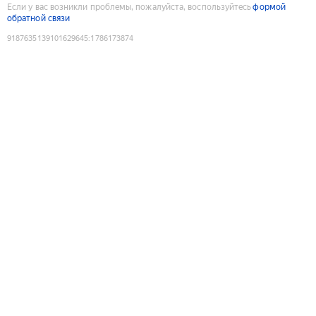
Если у вас возникли проблемы, пожалуйста, воспользуйтесь
формой
обратной связи
9187635139101629645
:
1786173874