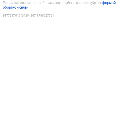
Если у вас возникли проблемы, пожалуйста, воспользуйтесь
формой
обратной связи
9177817613131204967
:
1786027581