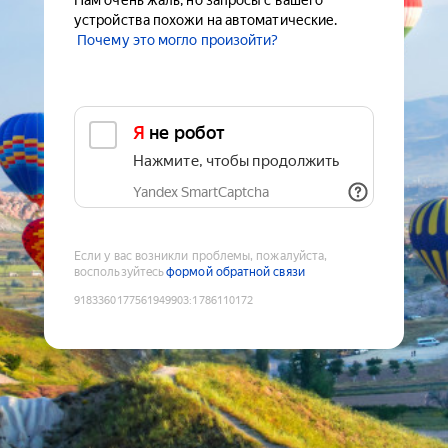
Нам очень жаль, но запросы с вашего
устройства похожи на автоматические.
Почему это могло произойти?
Я не робот
Нажмите, чтобы продолжить
Yandex SmartCaptcha
Если у вас возникли проблемы, пожалуйста,
воспользуйтесь
формой обратной связи
9183360177561949903
:
1786110172