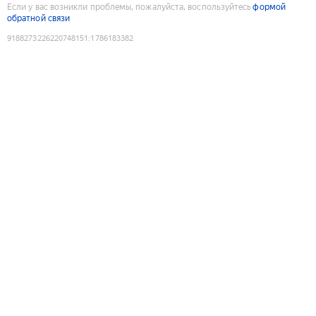
Если у вас возникли проблемы, пожалуйста, воспользуйтесь
формой
обратной связи
9188273226220748151
:
1786183382