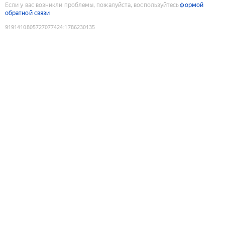
Если у вас возникли проблемы, пожалуйста, воспользуйтесь
формой
обратной связи
9191410805727077424
:
1786230135