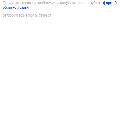
Если у вас возникли проблемы, пожалуйста, воспользуйтесь
формой
обратной связи
9173920783934840048
:
1785969514