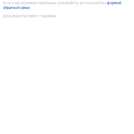
Если у вас возникли проблемы, пожалуйста, воспользуйтесь
формой
обратной связи
9202128697704729907
:
1786389844