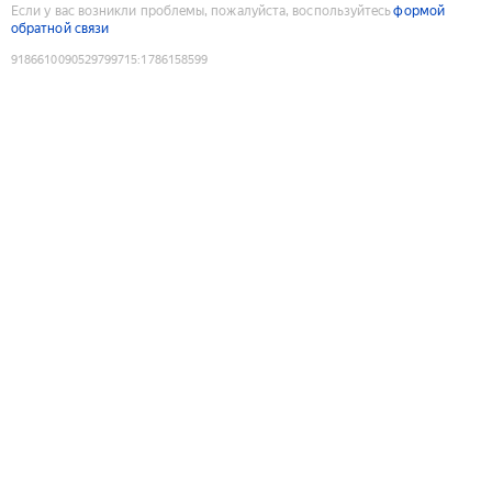
Если у вас возникли проблемы, пожалуйста, воспользуйтесь
формой
обратной связи
9186610090529799715
:
1786158599