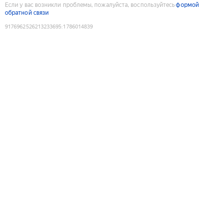
Если у вас возникли проблемы, пожалуйста, воспользуйтесь
формой
обратной связи
9176962526213233695
:
1786014839