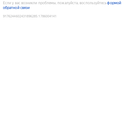
Если у вас возникли проблемы, пожалуйста, воспользуйтесь
формой
обратной связи
9176244602431896285
:
1786004141