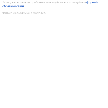
Если у вас возникли проблемы, пожалуйста, воспользуйтесь
формой
обратной связи
9184401235558465849
:
1786125685