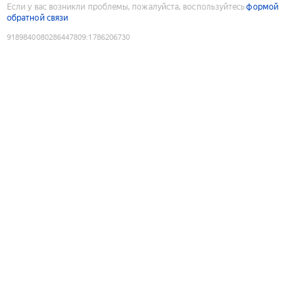
Если у вас возникли проблемы, пожалуйста, воспользуйтесь
формой
обратной связи
9189840080286447809
:
1786206730