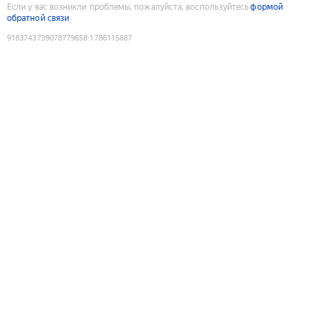
Если у вас возникли проблемы, пожалуйста, воспользуйтесь
формой
обратной связи
9183743739078779658
:
1786115887