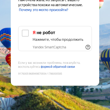
Нам очень жаль, но запросы с вашего
устройства похожи на автоматические.
Почему это могло произойти?
Я не робот
Нажмите, чтобы продолжить
Yandex SmartCaptcha
Если у вас возникли проблемы, пожалуйста,
воспользуйтесь
формой обратной связи
9176005968949870934
:
1786000585