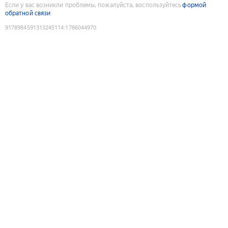
Если у вас возникли проблемы, пожалуйста, воспользуйтесь
формой
обратной связи
9178984591313245114
:
1786044970